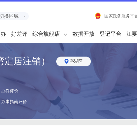
切换区域
国家政务服务平
来办
好差评
综合旗舰店
数据开放
登记平台
江
湾定居注销）
亭湖区
办件评价
办事指南评价