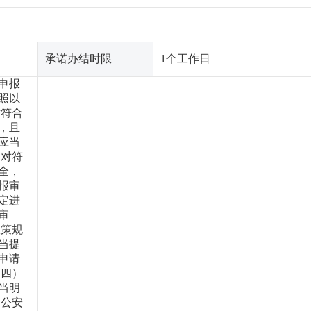
承诺办结时限
1个工作日
申报
照以
对符合
，且
应当
）对符
全，
报审
定进
审
政策规
当提
申请
（四）
当明
 公安