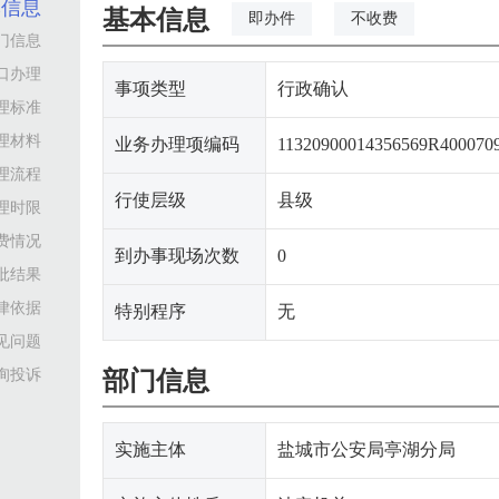
本信息
基本信息
即办件
不收费
门信息
口办理
事项类型
行政确认
理标准
理材料
业务办理项编码
11320900014356569R400070
理流程
行使层级
县级
理时限
费情况
到办事现场次数
0
批结果
律依据
特别程序
无
见问题
询投诉
部门信息
实施主体
盐城市公安局亭湖分局