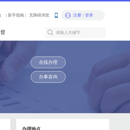
台
| 新手指南 |
无障碍浏览
注册
|
登录
要督
在线办理
办事咨询
办理地点