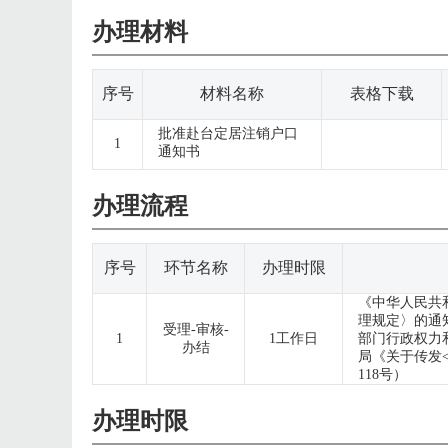
办理材料
序号
材料名称
表格下载
批准赴台定居注销户口
1
通知书
办理流程
序号
环节名称
办理时限
《中华人民共
理规定〉的通
受理-审核-
1
1工作日
部门行政权力和
办结
局《关于传发
118号）
办理时限