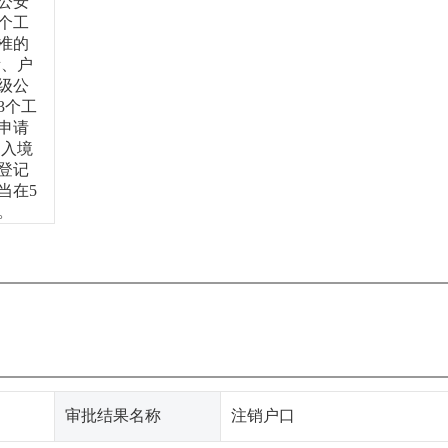
公安
个工
准的
所、户
级公
3个工
申请
出入境
登记
当在5
。
审批结果名称
注销户口