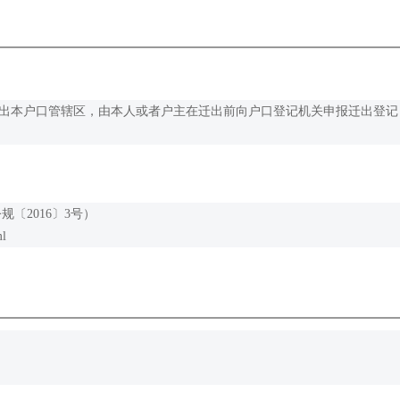
迁出本户口管辖区，由本人或者户主在迁出前向户口登记机关申报迁出登记
〔2016〕3号）
ml