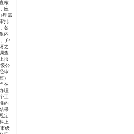
查核
，应
办理需
审批
，各
限内
所、户
请之
调查
上报
县级公
经审
核）
当在
办理
个工
准的
结果
规定
料上
）市级