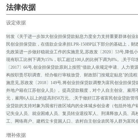
法律依据
设定依据
转发《关于进一步加大创业担保贷款贴息力度全力支持重要群体创业就业
民创业担保贷款，在借款企业承担LPR-150BP以下部分的基础上，财
先政策进一步做好稳就业工作的实施意见,苏政发〔2020〕53号,
现有职工比例下调为15%，职工超过100人的比例下调为8%。;关于
〔2017〕66号,创业担保贷款原则上按照“借款人依规定申请、人
构按职责尽职调查、经办银行审核放贷、财政部门按规定贴息”的流程
施意见,苏政发〔2018〕149号,将创业担保贷款调整为富民创业担
外地户籍在江苏创业人员）。提高贷款额度，对个人自主创业、雇用不足
元，雇用6人以上的提高到50万元。;关于做好江苏省富民创业贷款管理工
业贷款的支持对象为我省行政区域内的全体城乡创业者（包括外地户
记失业人员、就业困难人员、复员转业退役军人、刑满释放人员、高
工、网络商户、建档立卡贫困人口、农村自主创业农民等人群为富民
增补依据